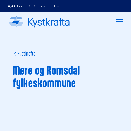
Trykk her for å gå tilbake til TBU
Kystkrafta
Møre og Romsdal
fylkeskommune