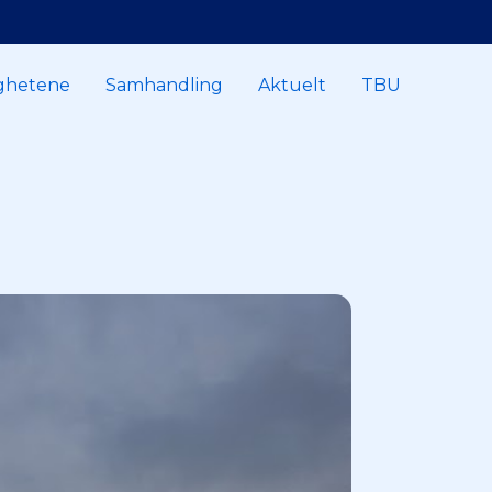
ghetene
Samhandling
Aktuelt
TBU