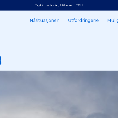
Trykk her for å gå tilbake til TBU
Nåsituasjonen
Utfordringene
Muli
k