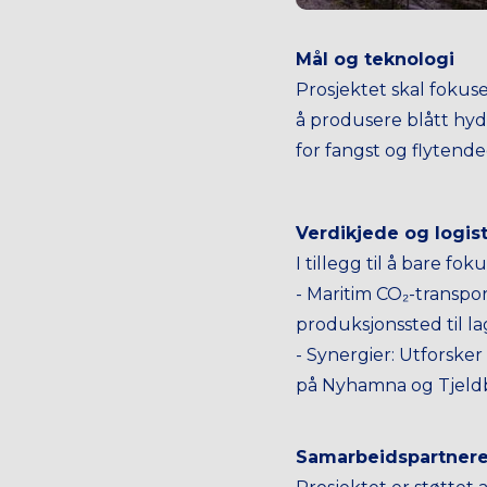
Mål og teknologi
Prosjektet skal fokus
å produsere blått hy
for fangst og flytend
Verdikjede og logist
I tillegg til å bare f
- Maritim CO₂-transport
produksjonssted til la
- Synergier: Utforsker
på Nyhamna og Tjeld
Samarbeidspartner