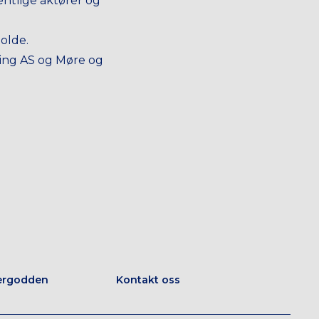
entlige aktører og
olde.
ling AS og Møre og
ergodden
Kontakt oss