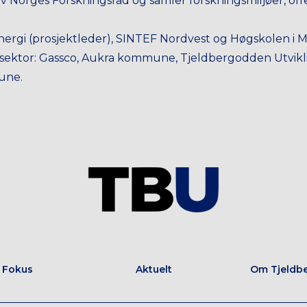
av Norges Forskningsråd og samler forskningsmiljøer, off
nergi (prosjektleder), SINTEF Nordvest og Høgskolen i M
ig sektor: Gassco, Aukra kommune, Tjeldbergodden Utvik
une.
t Fokus
Aktuelt
Om Tjeldb