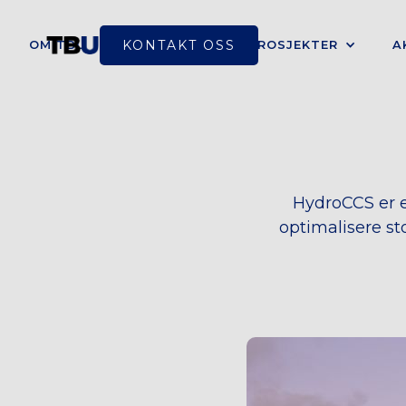
KONTAKT OSS
OM TBU
VÅRT FOKUS
PROSJEKTER
A
HydroCCS er e
optimalisere st