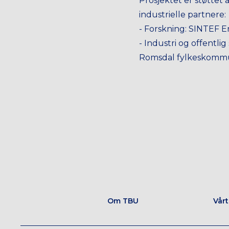
Prosjektet er støttet 
industrielle partnere:
- Forskning: SINTEF E
- Industri og offentl
Romsdal fylkeskomm
Om TBU
Vår