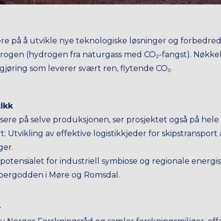
ere på å utvikle nye teknologiske løsninger og forbedred
drogen (hydrogen fra naturgass med CO₂-fangst). Nøkkel
egjøring som leverer svært ren, flytende CO₂.
ikk
okusere på selve produksjonen, ser prosjektet også på hel
: Utvikling av effektive logistikkjeder for skipstransport
ger.
 potensialet for industriell symbiose og regionale energ
bergodden i Møre og Romsdal.
e